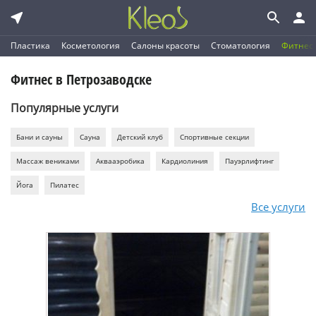
Пластика
Косметология
Салоны красоты
Стоматология
Фитнес
Фитнес в Петрозаводске
Популярные услуги
Бани и сауны
Сауна
Детский клуб
Спортивные секции
Массаж вениками
Аквааэробика
Кардиолиния
Пауэрлифтинг
Йога
Пилатес
Все услуги