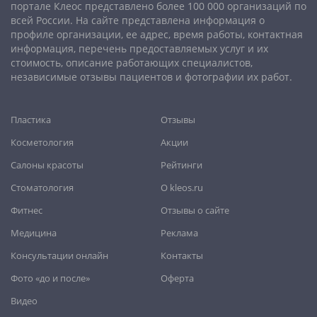
Новокузнецк
,
Новороссийск
,
Новосибирск
,
Новочеркасск
,
портале Клеос представлено более 100 000 организаций по
Норильск
,
Омск
,
Орёл
,
Оренбург
,
Орск
,
Пенза
,
Пермь
,
всей России. На сайте представлена информация о
профиле организации, ее адрес, время работы, контактная
Петрозаводск
,
Петропавловск-Камчатский
,
Псков
,
Ростов-
информация, перечень предоставляемых услуг и их
на-Дону
,
Рыбинск
,
Рязань
,
Самара
,
Саранск
,
Саратов
,
стоимость, описание работающих специалистов,
Севастополь
,
Северодвинск
,
Симферополь
,
Смоленск
,
Сочи
,
независимые отзывы пациентов и фотографии их работ.
Ставрополь
,
Старый Оскол
,
Стерлитамак
,
Сургут
,
Сыктывкар
,
Тамбов
,
Тверь
,
Тольятти
,
Томск
,
Тула
,
Тюмень
,
Пластика
Отзывы
Улан-Удэ
,
Ульяновск
,
Уфа
,
Хабаровск
,
Чебоксары
,
Челябинск
,
Череповец
,
Чита
,
Шахты
,
Южно-Сахалинск
,
Косметология
Акции
Якутск
,
Ярославль
Салоны красоты
Рейтинги
Стоматология
О kleos.ru
Фитнес
Отзывы о сайте
Медицина
Реклама
Консультации онлайн
Контакты
Фото «до и после»
Оферта
Видео