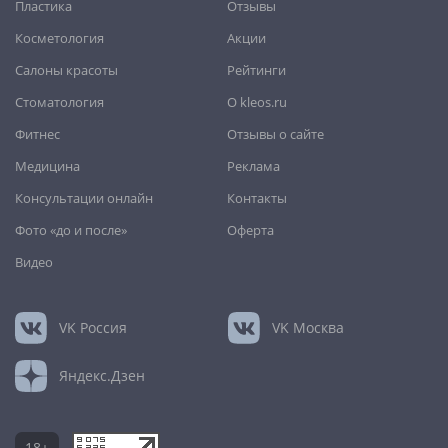
Пластика
Отзывы
Улан-Удэ
,
Ульяновск
,
Уфа
,
Хабаровск
,
Чебоксары
,
Челябинск
,
Череповец
,
Чита
,
Шахты
,
Южно-Сахалинск
,
Косметология
Акции
Якутск
,
Ярославль
Салоны красоты
Рейтинги
Стоматология
О kleos.ru
Фитнес
Отзывы о сайте
Медицина
Реклама
Консультации онлайн
Контакты
Фото «до и после»
Оферта
Видео
VK
Россия
VK
Москва
Яндекс.Дзен
18+