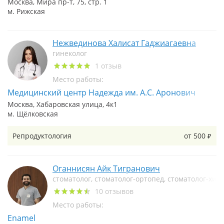
Москва, Мира пр-т, 75, стр. 1
м. Рижская
Нежвединова Халисат Гаджиагаевна
гинеколог
1 отзыв
Место работы:
Медицинский центр Надежда им. А.С. Аронович
Москва, Хабаровская улица, 4к1
м. Щёлковская
Репродуктология
от 500
₽
Оганнисян Айк Тигранович
стоматолог, стоматолог-ортопед, стоматолог-хир
10 отзывов
Место работы:
Enamel