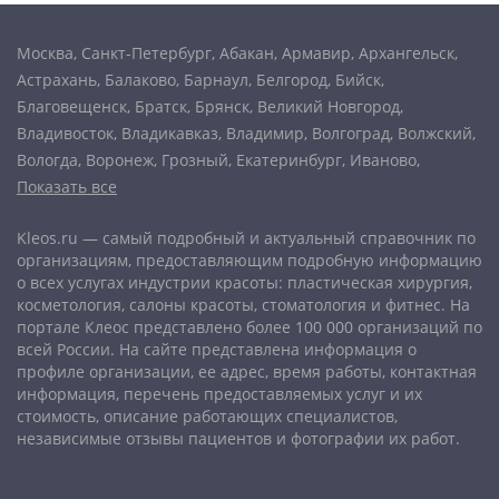
Москва
,
Санкт-Петербург
,
Абакан
,
Армавир
,
Архангельск
,
Астрахань
,
Балаково
,
Барнаул
,
Белгород
,
Бийск
,
Благовещенск
,
Братск
,
Брянск
,
Великий Новгород
,
Владивосток
,
Владикавказ
,
Владимир
,
Волгоград
,
Волжский
,
Вологда
,
Воронеж
,
Грозный
,
Екатеринбург
,
Иваново
,
Показать все
Ижевск
,
Иркутск
,
Йошкар-Ола
,
Казань
,
Калининград
,
Калуга
,
Кемерово
,
Киров
,
Комсомольск-на-Амуре
,
Кострома
,
Kleos.ru — самый подробный и актуальный справочник по
Краснодар
,
Красноярск
,
Курган
,
Курск
,
Липецк
,
организациям, предоставляющим подробную информацию
Магнитогорск
,
Махачкала
,
Мурманск
,
Набережные Челны
,
о всех услугах индустрии красоты: пластическая хирургия,
Нальчик
,
Нижневартовск
,
Нижний Новгород
,
Нижний Тагил
,
косметология, салоны красоты, стоматология и фитнес. На
Новокузнецк
,
Новороссийск
,
Новосибирск
,
Новочеркасск
,
портале Клеос представлено более 100 000 организаций по
Норильск
,
Омск
,
Орёл
,
Оренбург
,
Орск
,
Пенза
,
Пермь
,
всей России. На сайте представлена информация о
профиле организации, ее адрес, время работы, контактная
Петрозаводск
,
Петропавловск-Камчатский
,
Псков
,
Ростов-
информация, перечень предоставляемых услуг и их
на-Дону
,
Рыбинск
,
Рязань
,
Самара
,
Саранск
,
Саратов
,
стоимость, описание работающих специалистов,
Севастополь
,
Северодвинск
,
Симферополь
,
Смоленск
,
Сочи
,
независимые отзывы пациентов и фотографии их работ.
Ставрополь
,
Старый Оскол
,
Стерлитамак
,
Сургут
,
Сыктывкар
,
Тамбов
,
Тверь
,
Тольятти
,
Томск
,
Тула
,
Тюмень
,