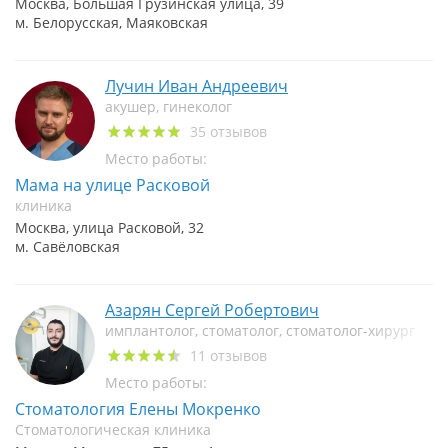
Москва, Большая Грузинская улица, 39
м. Белорусская, Маяковская
Лучин Иван Андреевич
акушер, гинеколог
35 отзывов
Место работы:
Мама на улице Расковой
клиника
Москва, улица Расковой, 32
м. Савёловская
Азарян Сергей Робертович
имплантолог, стоматолог, стоматолог-хирург
11 отзывов
Место работы:
Стоматология Елены Мокренко
Стоматологическая клиника