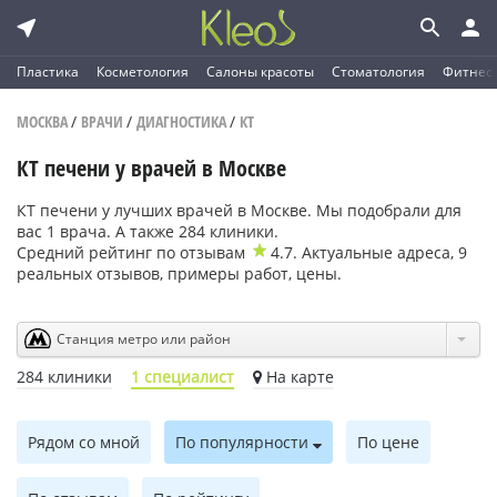
Пластика
Косметология
Салоны красоты
Стоматология
Фитнес
МОСКВА
/
ВРАЧИ
/
ДИАГНОСТИКА
/
КТ
КТ печени у врачей в Москве
КТ печени у лучших врачей в Москве. Мы подобрали для
вас 1 врача. А также 284 клиники.
Средний рейтинг по отзывам
4.7
. Актуальные адреса,
9
реальных отзывов, примеры работ, цены.
Станция метро или район
284 клиники
1 специалист
На карте
Рядом со мной
По популярности
По цене