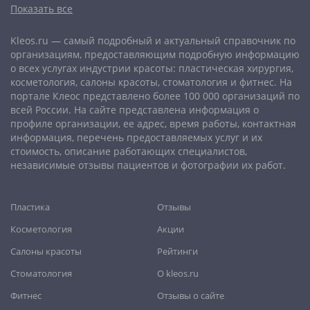
Показать все
Ижевск
,
Иркутск
,
Йошкар-Ола
,
Казань
,
Калининград
,
Калуга
,
Кемерово
,
Киров
,
Комсомольск-на-Амуре
,
Кострома
,
Kleos.ru — самый подробный и актуальный справочник по
Краснодар
,
Красноярск
,
Курган
,
Курск
,
Липецк
,
организациям, предоставляющим подробную информацию
Магнитогорск
,
Махачкала
,
Мурманск
,
Набережные Челны
,
о всех услугах индустрии красоты: пластическая хирургия,
Нальчик
,
Нижневартовск
,
Нижний Новгород
,
Нижний Тагил
,
косметология, салоны красоты, стоматология и фитнес. На
Новокузнецк
,
Новороссийск
,
Новосибирск
,
Новочеркасск
,
портале Клеос представлено более 100 000 организаций по
Норильск
,
Омск
,
Орёл
,
Оренбург
,
Орск
,
Пенза
,
Пермь
,
всей России. На сайте представлена информация о
профиле организации, ее адрес, время работы, контактная
Петрозаводск
,
Петропавловск-Камчатский
,
Псков
,
Ростов-
информация, перечень предоставляемых услуг и их
на-Дону
,
Рыбинск
,
Рязань
,
Самара
,
Саранск
,
Саратов
,
стоимость, описание работающих специалистов,
Севастополь
,
Северодвинск
,
Симферополь
,
Смоленск
,
Сочи
,
независимые отзывы пациентов и фотографии их работ.
Ставрополь
,
Старый Оскол
,
Стерлитамак
,
Сургут
,
Сыктывкар
,
Тамбов
,
Тверь
,
Тольятти
,
Томск
,
Тула
,
Тюмень
,
Пластика
Отзывы
Улан-Удэ
,
Ульяновск
,
Уфа
,
Хабаровск
,
Чебоксары
,
Челябинск
,
Череповец
,
Чита
,
Шахты
,
Южно-Сахалинск
,
Косметология
Акции
Якутск
,
Ярославль
Салоны красоты
Рейтинги
Стоматология
О kleos.ru
Фитнес
Отзывы о сайте