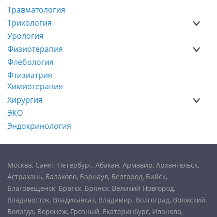
Травматология
Трихология
Урология
Физиотерапия
Флебология
Фтизиатрия
Химиотерапия
Хирургия
ЭКО
Эндокринология
Москва
,
Санкт-Петербург
,
Абакан
,
Армавир
,
Архангельск
,
Астрахань
,
Балаково
,
Барнаул
,
Белгород
,
Бийск
,
Благовещенск
,
Братск
,
Брянск
,
Великий Новгород
,
Владивосток
,
Владикавказ
,
Владимир
,
Волгоград
,
Волжский
,
Вологда
,
Воронеж
,
Грозный
,
Екатеринбург
,
Иваново
,