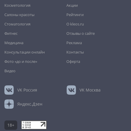
Челябинск
,
Череповец
,
Чита
,
Шахты
,
Южно-Сахалинск
,
Косметология
Акции
Якутск
,
Ярославль
Салоны красоты
Рейтинги
Стоматология
О kleos.ru
Фитнес
Отзывы о сайте
Медицина
Реклама
Консультации онлайн
Контакты
Фото «до и после»
Оферта
Видео
VK
Россия
VK
Москва
Яндекс.Дзен
18+