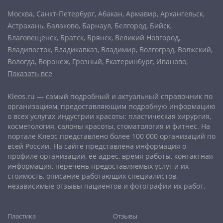
Москва
,
Санкт-Петербург
,
Абакан
,
Армавир
,
Архангельск
,
Астрахань
,
Балаково
,
Барнаул
,
Белгород
,
Бийск
,
Благовещенск
,
Братск
,
Брянск
,
Великий Новгород
,
Владивосток
,
Владикавказ
,
Владимир
,
Волгоград
,
Волжский
,
Вологда
,
Воронеж
,
Грозный
,
Екатеринбург
,
Иваново
,
Показать все
Ижевск
,
Иркутск
,
Йошкар-Ола
,
Казань
,
Калининград
,
Калуга
,
Кемерово
,
Киров
,
Комсомольск-на-Амуре
,
Кострома
,
Kleos.ru — самый подробный и актуальный справочник по
Краснодар
,
Красноярск
,
Курган
,
Курск
,
Липецк
,
организациям, предоставляющим подробную информацию
Магнитогорск
,
Махачкала
,
Мурманск
,
Набережные Челны
,
о всех услугах индустрии красоты: пластическая хирургия,
Нальчик
,
Нижневартовск
,
Нижний Новгород
,
Нижний Тагил
,
косметология, салоны красоты, стоматология и фитнес. На
Новокузнецк
,
Новороссийск
,
Новосибирск
,
Новочеркасск
,
портале Клеос представлено более 100 000 организаций по
Норильск
,
Омск
,
Орёл
,
Оренбург
,
Орск
,
Пенза
,
Пермь
,
всей России. На сайте представлена информация о
профиле организации, ее адрес, время работы, контактная
Петрозаводск
,
Петропавловск-Камчатский
,
Псков
,
Ростов-
информация, перечень предоставляемых услуг и их
на-Дону
,
Рыбинск
,
Рязань
,
Самара
,
Саранск
,
Саратов
,
стоимость, описание работающих специалистов,
Севастополь
,
Северодвинск
,
Симферополь
,
Смоленск
,
Сочи
,
независимые отзывы пациентов и фотографии их работ.
Ставрополь
,
Старый Оскол
,
Стерлитамак
,
Сургут
,
Сыктывкар
,
Тамбов
,
Тверь
,
Тольятти
,
Томск
,
Тула
,
Тюмень
,
Пластика
Отзывы
Улан-Удэ
,
Ульяновск
,
Уфа
,
Хабаровск
,
Чебоксары
,