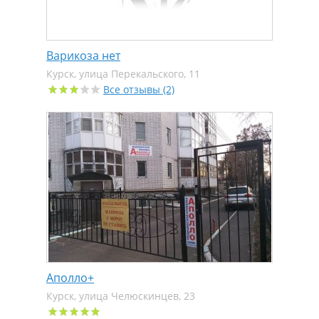
Варикоза нет
Курск, улица Перекальского, 11
Все отзывы (2)
Аполло+
Курск, улица Челюскинцев, 23