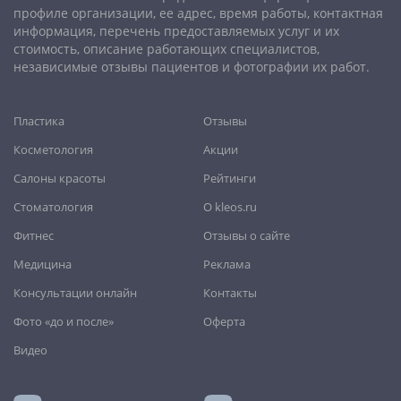
профиле организации, ее адрес, время работы, контактная
Петрозаводск
,
Петропавловск-Камчатский
,
Псков
,
Ростов-
информация, перечень предоставляемых услуг и их
на-Дону
,
Рыбинск
,
Рязань
,
Самара
,
Саранск
,
Саратов
,
стоимость, описание работающих специалистов,
Севастополь
,
Северодвинск
,
Симферополь
,
Смоленск
,
Сочи
,
независимые отзывы пациентов и фотографии их работ.
Ставрополь
,
Старый Оскол
,
Стерлитамак
,
Сургут
,
Сыктывкар
,
Тамбов
,
Тверь
,
Тольятти
,
Томск
,
Тула
,
Тюмень
,
Пластика
Отзывы
Улан-Удэ
,
Ульяновск
,
Уфа
,
Хабаровск
,
Чебоксары
,
Челябинск
,
Череповец
,
Чита
,
Шахты
,
Южно-Сахалинск
,
Косметология
Акции
Якутск
,
Ярославль
Салоны красоты
Рейтинги
Стоматология
О kleos.ru
Фитнес
Отзывы о сайте
Медицина
Реклама
Консультации онлайн
Контакты
Фото «до и после»
Оферта
Видео