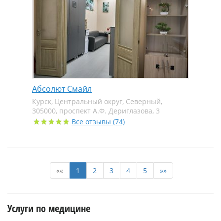
Абсолют Смайл
Курск, Центральный округ, Северный,
305000, проспект А.Ф. Дериглазова, 3
Все отзывы (74)
««
1
2
3
4
5
»»
Услуги по медицине