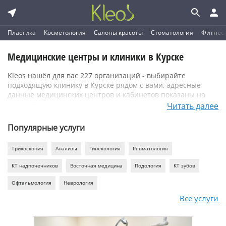
Пластика
Косметология
Салоны красоты
Стоматология
Фитнес
Медицинские центры и клиники в Курске
Kleos нашёл для вас 227 организаций - выбирайте
подходящую клинику в Курске рядом с вами, адресные
данные медицинских центров и кабинетов показаны на
карте. Выгодные цены на услуги лучших врачей -
Читать далее
стоимость от 135 рублей, отзывы реальных людей. Звоните
по указанным телефонам и записывайтесь онлайн в
Популярные услуги
понравившиеся медцентры
Трихоскопия
Анализы
Гинекология
Ревматология
КТ надпочечников
Восточная медицина
Подология
КТ зубов
Офтальмология
Неврология
Все услуги