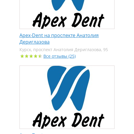
Apex-Dent на проспекте Анатолия
Дериглазова
Курск, проспект Анатолия Дериглазова, 95
Все отзывы (25)