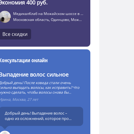
Экономия 400 руб.
МедикалКлаб на Можайском шоссе в Одинцово
Московская область, Одинцово, Можайское шоссе, 26Б
Все скидки
Консультации онлайн
Выпадение волос сильное
Добрый день! После ковида стали очень
сильно выпадать волосы, как исправить? Что
нужно сделать, чтобы волосы снова бы...
Ирина, Москва, 27 лет
Добрый день! Выпадение волос –
одно из осложнений, которое про...