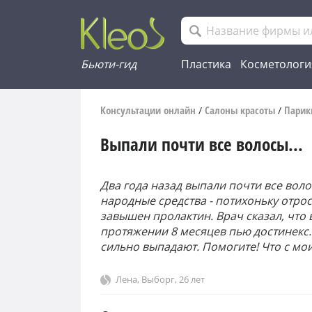
Бьюти-гид
Пластика
Косметологи
Консультации онлайн
Салоны красоты
Парик
/
/
Выпали почти все волосы...
Два года назад выпали почти все воло
народные средства - потихоньку отрос
завышен пролактин. Врач сказал, что 
протяжении 8 месяцев пью достинекс.
сильно выпадают. Помогите! Что с м
Лена
,
Выборг
, 26 лет