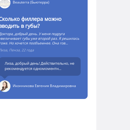
Beauterra (Бьютерра)
Сколько филлера можно
вводить в губы?
Доктора, добрый день. У меня подруга
увеличивает губы уже второй раз. Я решилась
тоже. Но хочется пообъемнее. Она гов...
Лиза, Пенза, 22 года
Лиза, добрый день! Действительно, не
рекомендуется одномоментн...
Иконникова Евгения Владимировна