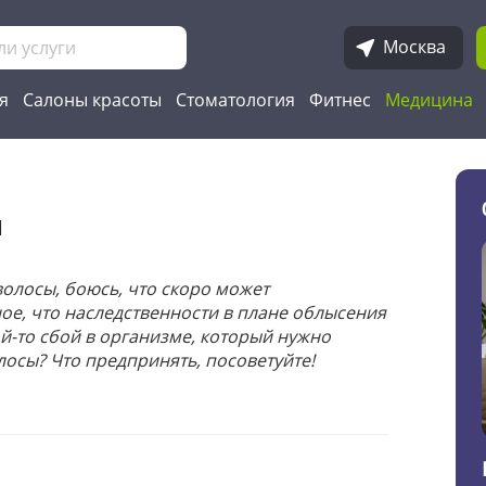
Москва
я
Салоны красоты
Стоматология
Фитнес
Медицина
ы
волосы, боюсь, что скоро может
ое, что наследственности в плане облысения
ой-то сбой в организме, который нужно
лосы? Что предпринять, посоветуйте!