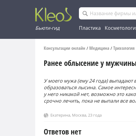
Бьюти-гид
Пластика
Косметологи
Консультации онлайн
Медицина
Трихология
/
/
Ранее облысение у мужчин
У моего мужа (ему 24 года) выпадают 
образоваться лысина. Самое интересн
у него никакой нет, возможно это как
срочно лечить, пока не выпали все во
Екатерина
,
Москва
, 23 года
Ответов нет