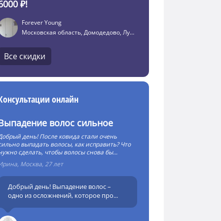
6000 ₽!
Forever Young
Московская область, Домодедово, Лунная улица, 4
Все скидки
Консультации онлайн
Выпадение волос сильное
Добрый день! После ковида стали очень
сильно выпадать волосы, как исправить? Что
нужно сделать, чтобы волосы снова бы...
Ирина, Москва, 27 лет
Добрый день! Выпадение волос –
одно из осложнений, которое про...