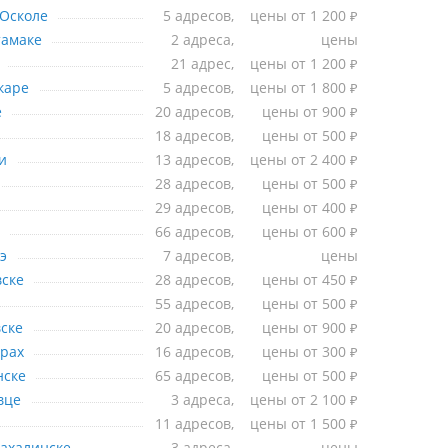
Старом Осколе
Осколе
5 адресов,
цены от 1 200
₽
Стерлитамаке
тамаке
2 адреса,
цены
ургуте
21 адрес,
цены от 1 200
₽
Сыктывкаре
каре
5 адресов,
цены от 1 800
₽
Тамбове
е
20 адресов,
цены от 900
₽
Твери
18 адресов,
цены от 500
₽
Тольятти
и
13 адресов,
цены от 2 400
₽
Томске
28 адресов,
цены от 500
₽
Туле
29 адресов,
цены от 400
₽
 Тюмени
66 адресов,
цены от 600
₽
Улан-Удэ
э
7 адресов,
цены
Ульяновске
ске
28 адресов,
цены от 450
₽
Уфе
55 адресов,
цены от 500
₽
Хабаровске
ске
20 адресов,
цены от 900
₽
Чебоксарах
рах
16 адресов,
цены от 300
₽
Челябинске
нске
65 адресов,
цены от 500
₽
Череповце
вце
3 адреса,
цены от 2 100
₽
Чите
11 адресов,
цены от 1 500
₽
ахалинске
3 адреса,
цены