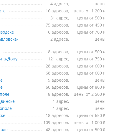
Орле
4 адреса,
цены
Оренбурге
рге
16 адресов,
цены от 1 200
₽
Пензе
31 адрес,
цены от 500
₽
Перми
75 адресов,
цены от 450
₽
Петрозаводске
водске
6 адресов,
цены от 700
₽
Петропавловске-Камчатском
вловске-
2 адреса,
цены
 Пскове
8 адресов,
цены от 500
₽
остове-на-Дону
-на-Дону
121 адрес,
цены от 750
₽
Рязани
28 адресов,
цены от 600
₽
Самаре
68 адресов,
цены от 600
₽
Саранске
ке
9 адресов,
цены
Саратове
ве
60 адресов,
цены от 800
₽
Севастополе
поле
8 адресов,
цены от 2 500
₽
Северодвинске
двинске
1 адрес,
цены
 Симферополе
ополе
1 адрес,
цены
Смоленске
ске
18 адресов,
цены от 650
₽
Сочи
109 адресов,
цены от 1 000
₽
Ставрополе
поле
48 адресов,
цены от 500
₽