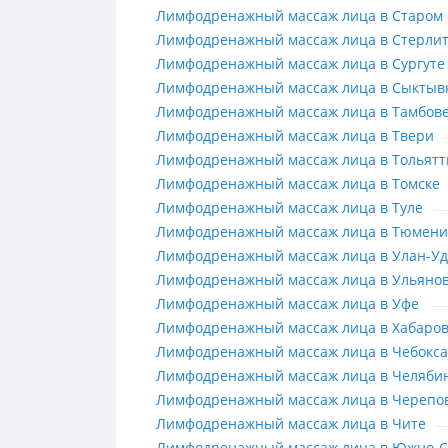
Лимфодренажный массаж лица в 
Лимфодренажный массаж лица в Старом 
Лимфодренажный массаж лица в 
Лимфодренажный массаж лица в Стерли
Лимфодренажный массаж лица в С
Лимфодренажный массаж лица в Сургуте
Лимфодренажный массаж лица в 
Лимфодренажный массаж лица в Сыктыв
Лимфодренажный массаж лица в 
Лимфодренажный массаж лица в Тамбов
Лимфодренажный массаж лица в 
Лимфодренажный массаж лица в Твери
Лимфодренажный массаж лица в 
Лимфодренажный массаж лица в Тольятт
Лимфодренажный массаж лица в 
Лимфодренажный массаж лица в Томске
Лимфодренажный массаж лица в 
Лимфодренажный массаж лица в Туле
Лимфодренажный массаж лица в
Лимфодренажный массаж лица в Тюмени
Лимфодренажный массаж лица в 
Лимфодренажный массаж лица в Улан-Уд
Лимфодренажный массаж лица в 
Лимфодренажный массаж лица в Ульянов
Лимфодренажный массаж лица в 
Лимфодренажный массаж лица в Уфе
Лимфодренажный массаж лица в 
Лимфодренажный массаж лица в Хабаров
Лимфодренажный массаж лица в 
Лимфодренажный массаж лица в Чебокса
Лимфодренажный массаж лица в 
Лимфодренажный массаж лица в Челяби
Лимфодренажный массаж лица в 
Лимфодренажный массаж лица в Черепо
Лимфодренажный массаж лица в 
Лимфодренажный массаж лица в Чите
Лимфодренажный массаж лица в Южно-С