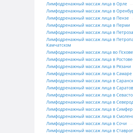
Лимфодренажный массаж лица в 
Лимфодренажный массаж лица в Орле
Лимфодренажный массаж лица в 
Лимфодренажный массаж лица в Оренбу
Лимфодренажный массаж лица в 
Лимфодренажный массаж лица в Пензе
Лимфодренажный массаж лица в 
Лимфодренажный массаж лица в Перми
Лимфодренажный массаж лица в 
Лимфодренажный массаж лица в Петроза
Лимфодренажный массаж лица в 
Лимфодренажный массаж лица в Петропа
Камчатском
Лимфодренажный массаж лица во
Лимфодренажный массаж лица во Пскове
Лимфодренажный массаж лица в Р
Лимфодренажный массаж лица в Ростове
Лимфодренажный массаж лица в 
Лимфодренажный массаж лица в Рязани
Лимфодренажный массаж лица в 
Лимфодренажный массаж лица в Самаре
Лимфодренажный массаж лица в 
Лимфодренажный массаж лица в Саранс
Лимфодренажный массаж лица в 
Лимфодренажный массаж лица в Сарато
Лимфодренажный массаж лица в 
Лимфодренажный массаж лица в Севасто
Лимфодренажный массаж лица в 
Лимфодренажный массаж лица в Северо
Лимфодренажный массаж лица в
Лимфодренажный массаж лица в Симфер
Лимфодренажный массаж лица в 
Лимфодренажный массаж лица в Смолен
Лимфодренажный массаж лица в 
Лимфодренажный массаж лица в Сочи
Лимфодренажный массаж лица в 
Лимфодренажный массаж лица в Ставро