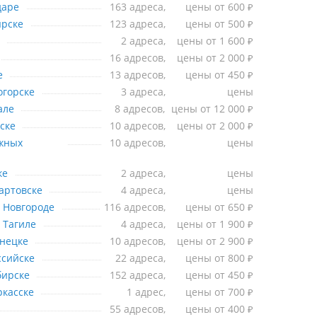
Краснодаре
даре
163 адреса,
цены от 600
₽
Красноярске
ярске
123 адреса,
цены от 500
₽
Кургане
2 адреса,
цены от 1 600
₽
Курске
16 адресов,
цены от 2 000
₽
Липецке
е
13 адресов,
цены от 450
₽
Магнитогорске
огорске
3 адреса,
цены
Махачкале
але
8 адресов,
цены от 12 000
₽
Мурманске
ске
10 адресов,
цены от 2 000
₽
Набережных Челнах
жных
10 адресов,
цены
Нальчике
ке
2 адреса,
цены
Нижневартовске
артовске
4 адреса,
цены
Нижнем Новгороде
 Новгороде
116 адресов,
цены от 650
₽
Нижнем Тагиле
 Тагиле
4 адреса,
цены от 1 900
₽
Новокузнецке
нецке
10 адресов,
цены от 2 900
₽
Новороссийске
ссийске
22 адреса,
цены от 800
₽
Новосибирске
бирске
152 адреса,
цены от 450
₽
Новочеркасске
касске
1 адрес,
цены от 700
₽
Омске
55 адресов,
цены от 400
₽