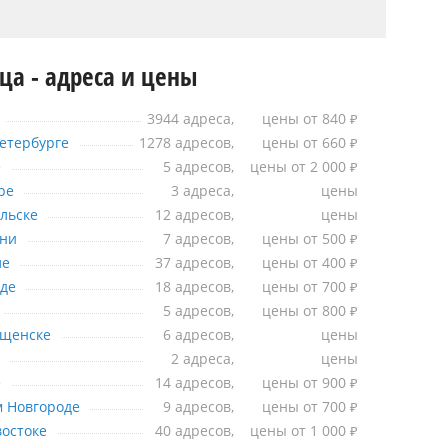
а - адреса и цены
Москве
3944 адреса,
цены от 840
₽
анкт-Петербурге
етербурге
1278 адресов,
цены от 660
₽
Абакане
е
5 адресов,
цены от 2 000
₽
Армавире
ре
3 адреса,
цены
Архангельске
льске
12 адресов,
цены
Астрахани
ани
7 адресов,
цены от 500
₽
Барнауле
ле
37 адресов,
цены от 400
₽
Белгороде
де
18 адресов,
цены от 700
₽
Бийске
5 адресов,
цены от 800
₽
Благовещенске
ещенске
6 адресов,
цены
Братске
2 адреса,
цены
Брянске
е
14 адресов,
цены от 900
₽
Великом Новгороде
 Новгороде
9 адресов,
цены от 700
₽
 Владивостоке
остоке
40 адресов,
цены от 1 000
₽