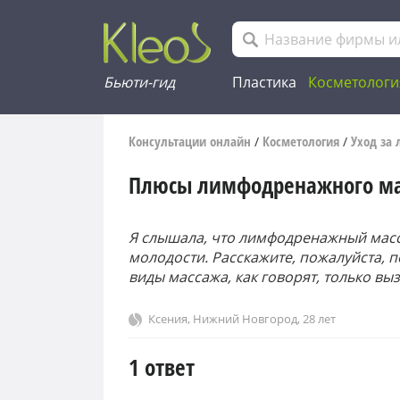
Бьюти-гид
Пластика
Косметологи
Консультации онлайн
Косметология
Уход за
/
/
Плюсы лимфодренажного м
Я слышала, что лимфодренажный мас
молодости. Расскажите, пожалуйста, 
виды массажа, как говорят, только вы
Ксения
,
Нижний Новгород
, 28 лет
1 ответ