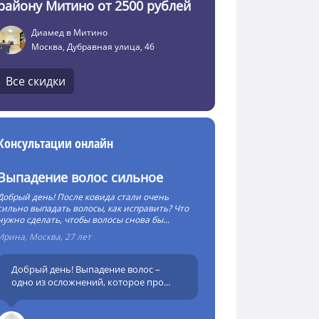
району Митино от 2500 рублей
Диамед в Митино
Москва, Дубравная улица, 46
Все скидки
Консультации онлайн
Выпадение волос сильное
Добрый день! После ковида стали очень
сильно выпадать волосы, как исправить? Что
нужно сделать, чтобы волосы снова бы...
Ирина, Москва, 27 лет
Добрый день! Выпадение волос –
одно из осложнений, которое про...