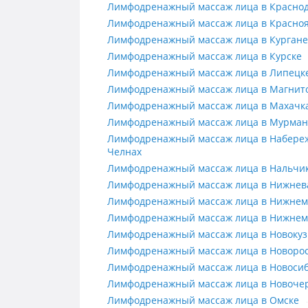
Лимфодренажный массаж лица в 
Лимфодренажный массаж лица в Красно
Лимфодренажный массаж лица в 
Лимфодренажный массаж лица в Красно
Лимфодренажный массаж лица в 
Лимфодренажный массаж лица в Кургане
Лимфодренажный массаж лица в 
Лимфодренажный массаж лица в Курске
Лимфодренажный массаж лица в 
Лимфодренажный массаж лица в Липецк
Лимфодренажный массаж лица в 
Лимфодренажный массаж лица в Магнит
Лимфодренажный массаж лица в 
Лимфодренажный массаж лица в Махачк
Лимфодренажный массаж лица в 
Лимфодренажный массаж лица в Мурман
Лимфодренажный массаж лица в 
Лимфодренажный массаж лица в Набере
Челнах
Лимфодренажный массаж лица в 
Лимфодренажный массаж лица в Нальчи
Лимфодренажный массаж лица в 
Лимфодренажный массаж лица в Нижнев
Лимфодренажный массаж лица в 
Лимфодренажный массаж лица в Нижнем
Лимфодренажный массаж лица в 
Лимфодренажный массаж лица в Нижнем
Лимфодренажный массаж лица в 
Лимфодренажный массаж лица в Новокуз
Лимфодренажный массаж лица в 
Лимфодренажный массаж лица в Новоро
Лимфодренажный массаж лица в 
Лимфодренажный массаж лица в Новоси
Лимфодренажный массаж лица в 
Лимфодренажный массаж лица в Новочер
Лимфодренажный массаж лица в 
Лимфодренажный массаж лица в Омске