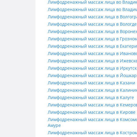
Лимфодренажный массаж лица во
Лимфодренажный массаж лица во Владик
Лимфодренажный массаж лица во
Лимфодренажный массаж лица во Влади
Лимфодренажный массаж лица в 
Лимфодренажный массаж лица в Волгогр
Лимфодренажный массаж лица в 
Лимфодренажный массаж лица в Вологде
Лимфодренажный массаж лица в 
Лимфодренажный массаж лица в Вороне
Лимфодренажный массаж лица в 
Лимфодренажный массаж лица в Грозно
Лимфодренажный массаж лица в 
Лимфодренажный массаж лица в Екатери
Лимфодренажный массаж лица в 
Лимфодренажный массаж лица в Иванов
Лимфодренажный массаж лица в 
Лимфодренажный массаж лица в Ижевск
Лимфодренажный массаж лица в 
Лимфодренажный массаж лица в Иркутск
Лимфодренажный массаж лица в
Лимфодренажный массаж лица в Йошкар
Лимфодренажный массаж лица в 
Лимфодренажный массаж лица в Казани
Лимфодренажный массаж лица в 
Лимфодренажный массаж лица в Калини
Лимфодренажный массаж лица в 
Лимфодренажный массаж лица в Калуге
Лимфодренажный массаж лица в 
Лимфодренажный массаж лица в Кемеро
Лимфодренажный массаж лица в 
Лимфодренажный массаж лица в Кирове
Лимфодренажный массаж лица в 
Лимфодренажный массаж лица в Комсомо
Амуре
Лимфодренажный массаж лица в 
Лимфодренажный массаж лица в Костро