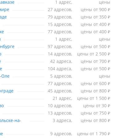
 Владикавказе
авказе
1 адрес,
цены
 Владимире
мире
27 адресов,
цены от 900
₽
Волгограде
аде
79 адресов,
цены от 350
₽
Вологде
15 адресов,
цены от 400
₽
Воронеже
же
77 адресов,
цены от 400
₽
Грозном
м
1 адрес,
цены
Екатеринбурге
нбурге
97 адресов,
цены от 500
₽
Иваново
о
14 адресов,
цены от 2 500
₽
Ижевске
е
42 адреса,
цены от 700
₽
Иркутске
е
104 адреса,
цены от 500
₽
 Йошкар-Оле
-Оле
5 адресов,
цены
Казани
77 адресов,
цены от 600
₽
Калининграде
нграде
45 адресов,
цены от 800
₽
Калуге
21 адрес,
цены от 1 500
₽
Кемерово
во
10 адресов,
цены от 30
₽
Кирове
13 адресов,
цены от 750
₽
Комсомольске-на-Амуре
льске-на-
3 адреса,
цены от 800
₽
Костроме
ме
9 адресов,
цены от 1 790
₽