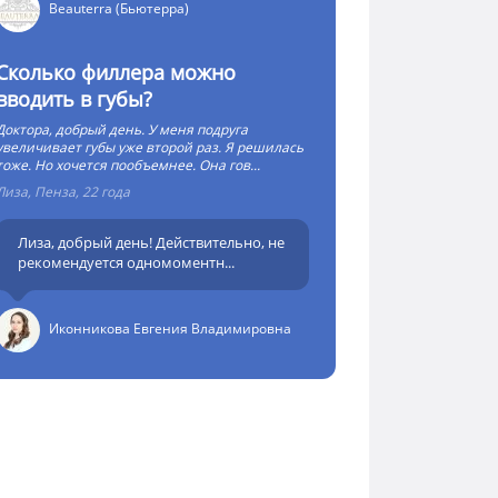
Beauterra (Бьютерра)
Сколько филлера можно
вводить в губы?
Доктора, добрый день. У меня подруга
увеличивает губы уже второй раз. Я решилась
тоже. Но хочется пообъемнее. Она гов...
Лиза, Пенза, 22 года
Лиза, добрый день! Действительно, не
рекомендуется одномоментн...
Иконникова Евгения Владимировна