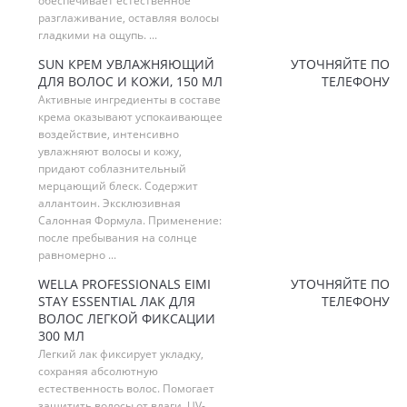
обеспечивает естественное
разглаживание, оставляя волосы
гладкими на ощупь. ...
SUN КРЕМ УВЛАЖНЯЮЩИЙ
УТОЧНЯЙТЕ ПО
ДЛЯ ВОЛОС И КОЖИ, 150 МЛ
ТЕЛЕФОНУ
Активные ингредиенты в составе
крема оказывают успокаивающее
воздействие, интенсивно
увлажняют волосы и кожу,
придают соблазнительный
мерцающий блеск. Содержит
аллантоин. Эксклюзивная
Салонная Формула. Применение:
после пребывания на солнце
равномерно ...
WELLA PROFESSIONALS EIMI
УТОЧНЯЙТЕ ПО
STAY ESSENTIAL ЛАК ДЛЯ
ТЕЛЕФОНУ
ВОЛОС ЛЕГКОЙ ФИКСАЦИИ
300 МЛ
Легкий лак фиксирует укладку,
сохраняя абсолютную
естественность волос. Помогает
защитить волосы от влаги, UV-