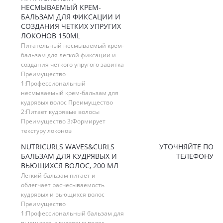
НЕСМЫВАЕМЫЙ КРЕМ-
БАЛЬЗАМ ДЛЯ ФИКСАЦИИ И
СОЗДАНИЯ ЧЕТКИХ УПРУГИХ
ЛОКОНОВ 150ML
Питательный несмываемый крем-
бальзам для легкой фиксации и
создания четкого упругого завитка
Преимущество
1:Профессиональный
несмываемый крем-бальзам для
кудрявых волос Преимущество
2:Питает кудрявые волосы
Преимущество 3:Формирует
текстуру локонов
NUTRICURLS WAVES&CURLS
УТОЧНЯЙТЕ ПО
БАЛЬЗАМ ДЛЯ КУДРЯВЫХ И
ТЕЛЕФОНУ
ВЬЮЩИХСЯ ВОЛОС, 200 МЛ
Легкий бальзам питает и
облегчает расчесываемость
кудрявых и вьющихся волос
Преимущество
1:Профессиональный бальзам для
вьющихся и кудрявых волос