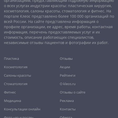
организациям, предоставляющим подробную информацию
Магнитогорск
,
Махачкала
,
Мурманск
,
Набережные Челны
,
о всех услугах индустрии красоты: пластическая хирургия,
Нальчик
,
Нижневартовск
,
Нижний Новгород
,
Нижний Тагил
,
косметология, салоны красоты, стоматология и фитнес. На
Новокузнецк
,
Новороссийск
,
Новосибирск
,
Новочеркасск
,
портале Клеос представлено более 100 000 организаций по
Норильск
,
Омск
,
Орёл
,
Оренбург
,
Орск
,
Пенза
,
Пермь
,
всей России. На сайте представлена информация о
профиле организации, ее адрес, время работы, контактная
Петрозаводск
,
Петропавловск-Камчатский
,
Псков
,
Ростов-
информация, перечень предоставляемых услуг и их
на-Дону
,
Рыбинск
,
Рязань
,
Самара
,
Саранск
,
Саратов
,
стоимость, описание работающих специалистов,
Севастополь
,
Северодвинск
,
Симферополь
,
Смоленск
,
Сочи
,
независимые отзывы пациентов и фотографии их работ.
Ставрополь
,
Старый Оскол
,
Стерлитамак
,
Сургут
,
Сыктывкар
,
Тамбов
,
Тверь
,
Тольятти
,
Томск
,
Тула
,
Тюмень
,
Пластика
Отзывы
Улан-Удэ
,
Ульяновск
,
Уфа
,
Хабаровск
,
Чебоксары
,
Челябинск
,
Череповец
,
Чита
,
Шахты
,
Южно-Сахалинск
,
Косметология
Акции
Якутск
,
Ярославль
Салоны красоты
Рейтинги
Стоматология
О kleos.ru
Фитнес
Отзывы о сайте
Медицина
Реклама
Консультации онлайн
Контакты
Фото «до и после»
Оферта