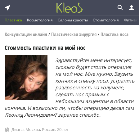
Пластика
Косметология
Салоны красоты
Стоматология
Фитнес
Консультации онлайн
Пластическая хирургия
Пластика носа
/
/
Стоимость пластики на мой нос
Здравствуйте! меня интересует,
сколько будет стоить операция
на мой нос. Мне нужно: Заузить
кончик и спинку носа, устранить
раздвоенность на колумеле,
сделать нос прямым с
небольшим акцентом в области
кончика. И возможно ли, чтобы операцию делал сам
Леонид Леонидович? заранее спасибо.
Диана
,
Москва, Россия
, 20 лет