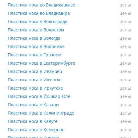
Пластика носа во Владикавказе
Пластика носа во Владикавказе
цены
Пластика носа во Владимире
Пластика носа во Владимире
цены
Пластика носа в Волгограде
Пластика носа в Волгограде
цены
Пластика носа в Волжском
Пластика носа в Волжском
цены
Пластика носа в Вологде
Пластика носа в Вологде
цены
Пластика носа в Воронеже
Пластика носа в Воронеже
цены
Пластика носа в Грозном
Пластика носа в Грозном
цены
Пластика носа в Екатеринбурге
Пластика носа в Екатеринбурге
цены
Пластика носа в Иваново
Пластика носа в Иваново
цены
Пластика носа в Ижевске
Пластика носа в Ижевске
цены
Пластика носа в Иркутске
Пластика носа в Иркутске
цены
Пластика носа в Йошкар-Оле
Пластика носа в Йошкар-Оле
цены
Пластика носа в Казани
Пластика носа в Казани
цены
Пластика носа в Калининграде
Пластика носа в Калининграде
цены
Пластика носа в Калуге
Пластика носа в Калуге
цены
Пластика носа в Кемерово
Пластика носа в Кемерово
цены
Пластика носа в Кирове
цены