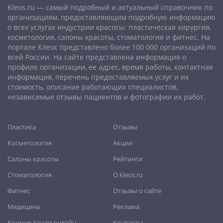
Kleos.ru — самый подробный и актуальный справочник по
Краснодар
,
Красноярск
,
Курган
,
Курск
,
Липецк
,
организациям, предоставляющим подробную информацию
Магнитогорск
,
Махачкала
,
Мурманск
,
Набережные Челны
,
о всех услугах индустрии красоты: пластическая хирургия,
Нальчик
,
Нижневартовск
,
Нижний Новгород
,
Нижний Тагил
,
косметология, салоны красоты, стоматология и фитнес. На
Новокузнецк
,
Новороссийск
,
Новосибирск
,
Новочеркасск
,
портале Клеос представлено более 100 000 организаций по
Норильск
,
Омск
,
Орёл
,
Оренбург
,
Орск
,
Пенза
,
Пермь
,
всей России. На сайте представлена информация о
профиле организации, ее адрес, время работы, контактная
Петрозаводск
,
Петропавловск-Камчатский
,
Псков
,
Ростов-
информация, перечень предоставляемых услуг и их
на-Дону
,
Рыбинск
,
Рязань
,
Самара
,
Саранск
,
Саратов
,
стоимость, описание работающих специалистов,
Севастополь
,
Северодвинск
,
Симферополь
,
Смоленск
,
Сочи
,
независимые отзывы пациентов и фотографии их работ.
Ставрополь
,
Старый Оскол
,
Стерлитамак
,
Сургут
,
Сыктывкар
,
Тамбов
,
Тверь
,
Тольятти
,
Томск
,
Тула
,
Тюмень
,
Пластика
Отзывы
Улан-Удэ
,
Ульяновск
,
Уфа
,
Хабаровск
,
Чебоксары
,
Челябинск
,
Череповец
,
Чита
,
Шахты
,
Южно-Сахалинск
,
Косметология
Акции
Якутск
,
Ярославль
Салоны красоты
Рейтинги
Стоматология
О kleos.ru
Фитнес
Отзывы о сайте
Медицина
Реклама
Консультации онлайн
Контакты