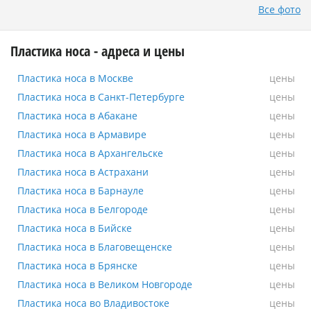
Все фото
Пластика носа - адреса и цены
Пластика носа в Москве
Пластика носа в Москве
цены
Пластика носа в Санкт-Петербурге
Пластика носа в Санкт-Петербурге
цены
Пластика носа в Абакане
Пластика носа в Абакане
цены
Пластика носа в Армавире
Пластика носа в Армавире
цены
Пластика носа в Архангельске
Пластика носа в Архангельске
цены
Пластика носа в Астрахани
Пластика носа в Астрахани
цены
Пластика носа в Барнауле
Пластика носа в Барнауле
цены
Пластика носа в Белгороде
Пластика носа в Белгороде
цены
Пластика носа в Бийске
Пластика носа в Бийске
цены
Пластика носа в Благовещенске
Пластика носа в Благовещенске
цены
Пластика носа в Брянске
Пластика носа в Брянске
цены
Пластика носа в Великом Новгороде
Пластика носа в Великом Новгороде
цены
Пластика носа во Владивостоке
Пластика носа во Владивостоке
цены