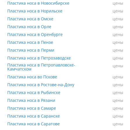
Пластика носа в Новосибирске
Пластика носа в Новосибирске
цены
Пластика носа в Норильске
Пластика носа в Норильске
цены
Пластика носа в Омске
Пластика носа в Омске
цены
Пластика носа в Орле
Пластика носа в Орле
цены
Пластика носа в Оренбурге
Пластика носа в Оренбурге
цены
Пластика носа в Пензе
Пластика носа в Пензе
цены
Пластика носа в Перми
Пластика носа в Перми
цены
Пластика носа в Петрозаводске
Пластика носа в Петрозаводске
цены
Пластика носа в Петропавловске-
Пластика носа в Петропавловске-Камчатском
цены
Камчатском
Пластика носа во Пскове
Пластика носа во Пскове
цены
Пластика носа в Ростове-на-Дону
Пластика носа в Ростове-на-Дону
цены
Пластика носа в Рыбинске
Пластика носа в Рыбинске
цены
Пластика носа в Рязани
Пластика носа в Рязани
цены
Пластика носа в Самаре
Пластика носа в Самаре
цены
Пластика носа в Саранске
Пластика носа в Саранске
цены
Пластика носа в Саратове
Пластика носа в Саратове
цены