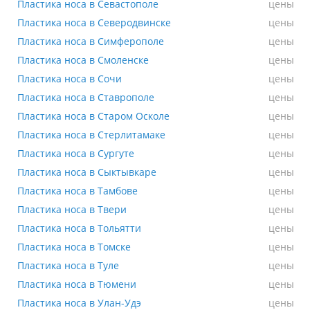
Пластика носа в Севастополе
Пластика носа в Севастополе
цены
Пластика носа в Северодвинске
Пластика носа в Северодвинске
цены
Пластика носа в Симферополе
Пластика носа в Симферополе
цены
Пластика носа в Смоленске
Пластика носа в Смоленске
цены
Пластика носа в Сочи
Пластика носа в Сочи
цены
Пластика носа в Ставрополе
Пластика носа в Ставрополе
цены
Пластика носа в Старом Осколе
Пластика носа в Старом Осколе
цены
Пластика носа в Стерлитамаке
Пластика носа в Стерлитамаке
цены
Пластика носа в Сургуте
Пластика носа в Сургуте
цены
Пластика носа в Сыктывкаре
Пластика носа в Сыктывкаре
цены
Пластика носа в Тамбове
Пластика носа в Тамбове
цены
Пластика носа в Твери
Пластика носа в Твери
цены
Пластика носа в Тольятти
Пластика носа в Тольятти
цены
Пластика носа в Томске
Пластика носа в Томске
цены
Пластика носа в Туле
Пластика носа в Туле
цены
Пластика носа в Тюмени
Пластика носа в Тюмени
цены
Пластика носа в Улан-Удэ
Пластика носа в Улан-Удэ
цены