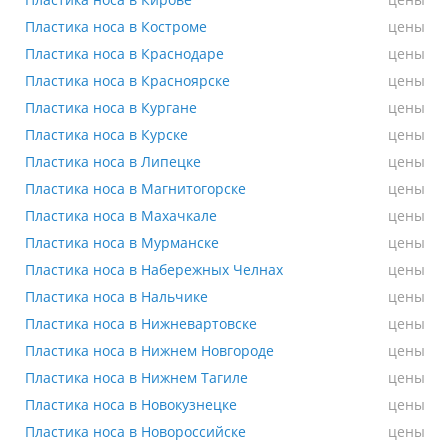
Пластика носа в Кирове
Пластика носа в Костроме
Пластика носа в Костроме
цены
Пластика носа в Краснодаре
Пластика носа в Краснодаре
цены
Пластика носа в Красноярске
Пластика носа в Красноярске
цены
Пластика носа в Кургане
Пластика носа в Кургане
цены
Пластика носа в Курске
Пластика носа в Курске
цены
Пластика носа в Липецке
Пластика носа в Липецке
цены
Пластика носа в Магнитогорске
Пластика носа в Магнитогорске
цены
Пластика носа в Махачкале
Пластика носа в Махачкале
цены
Пластика носа в Мурманске
Пластика носа в Мурманске
цены
Пластика носа в Набережных Челнах
Пластика носа в Набережных Челнах
цены
Пластика носа в Нальчике
Пластика носа в Нальчике
цены
Пластика носа в Нижневартовске
Пластика носа в Нижневартовске
цены
Пластика носа в Нижнем Новгороде
Пластика носа в Нижнем Новгороде
цены
Пластика носа в Нижнем Тагиле
Пластика носа в Нижнем Тагиле
цены
Пластика носа в Новокузнецке
Пластика носа в Новокузнецке
цены
Пластика носа в Новороссийске
Пластика носа в Новороссийске
цены