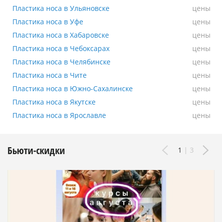
Пластика носа в Ульяновске
Пластика носа в Ульяновске
цены
Пластика носа в Уфе
Пластика носа в Уфе
цены
Пластика носа в Хабаровске
Пластика носа в Хабаровске
цены
Пластика носа в Чебоксарах
Пластика носа в Чебоксарах
цены
Пластика носа в Челябинске
Пластика носа в Челябинске
цены
Пластика носа в Чите
Пластика носа в Чите
цены
Пластика носа в Южно-Сахалинске
Пластика носа в Южно-Сахалинске
цены
Пластика носа в Якутске
Пластика носа в Якутске
цены
Пластика носа в Ярославле
Пластика носа в Ярославле
цены
Бьюти-скидки
1
|
3