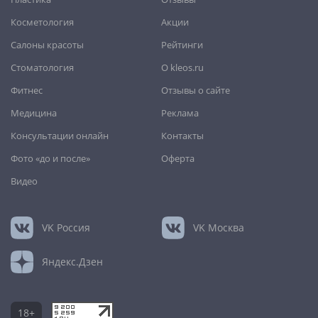
Улан-Удэ
,
Ульяновск
,
Уфа
,
Хабаровск
,
Чебоксары
,
Челябинск
,
Череповец
,
Чита
,
Шахты
,
Южно-Сахалинск
,
Косметология
Акции
Якутск
,
Ярославль
Салоны красоты
Рейтинги
Стоматология
О kleos.ru
Фитнес
Отзывы о сайте
Медицина
Реклама
Консультации онлайн
Контакты
Фото «до и после»
Оферта
Видео
VK
Россия
VK
Москва
Яндекс.Дзен
18+