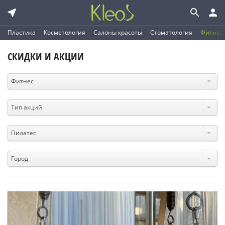
Пластика
Косметология
Салоны красоты
Стоматология
Фитнес
СКИДКИ И АКЦИИ
Фитнес
Тип акций
Пилатес
Город