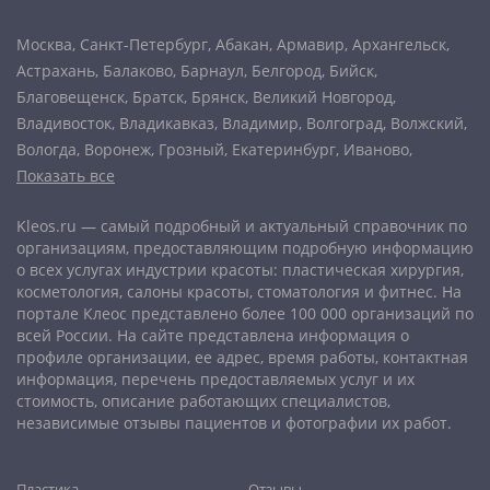
Москва
,
Санкт-Петербург
,
Абакан
,
Армавир
,
Архангельск
,
Астрахань
,
Балаково
,
Барнаул
,
Белгород
,
Бийск
,
Благовещенск
,
Братск
,
Брянск
,
Великий Новгород
,
Владивосток
,
Владикавказ
,
Владимир
,
Волгоград
,
Волжский
,
Вологда
,
Воронеж
,
Грозный
,
Екатеринбург
,
Иваново
,
Показать все
Ижевск
,
Иркутск
,
Йошкар-Ола
,
Казань
,
Калининград
,
Калуга
,
Кемерово
,
Киров
,
Комсомольск-на-Амуре
,
Кострома
,
Kleos.ru — самый подробный и актуальный справочник по
Краснодар
,
Красноярск
,
Курган
,
Курск
,
Липецк
,
организациям, предоставляющим подробную информацию
Магнитогорск
,
Махачкала
,
Мурманск
,
Набережные Челны
,
о всех услугах индустрии красоты: пластическая хирургия,
Нальчик
,
Нижневартовск
,
Нижний Новгород
,
Нижний Тагил
,
косметология, салоны красоты, стоматология и фитнес. На
Новокузнецк
,
Новороссийск
,
Новосибирск
,
Новочеркасск
,
портале Клеос представлено более 100 000 организаций по
Норильск
,
Омск
,
Орёл
,
Оренбург
,
Орск
,
Пенза
,
Пермь
,
всей России. На сайте представлена информация о
профиле организации, ее адрес, время работы, контактная
Петрозаводск
,
Петропавловск-Камчатский
,
Псков
,
Ростов-
информация, перечень предоставляемых услуг и их
на-Дону
,
Рыбинск
,
Рязань
,
Самара
,
Саранск
,
Саратов
,
стоимость, описание работающих специалистов,
Севастополь
,
Северодвинск
,
Симферополь
,
Смоленск
,
Сочи
,
независимые отзывы пациентов и фотографии их работ.
Ставрополь
,
Старый Оскол
,
Стерлитамак
,
Сургут
,
Сыктывкар
,
Тамбов
,
Тверь
,
Тольятти
,
Томск
,
Тула
,
Тюмень
,
Пластика
Отзывы