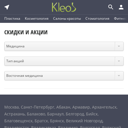
Пластика
Косметология
Салоны красоты
Стоматология
Фитнес
СКИДКИ И АКЦИИ
Медицина
Тип акций
Восточная медицина
Москва
,
Санкт-Петербург
,
Абакан
,
Армавир
,
Архангельск
,
Астрахань
,
Балаково
,
Барнаул
,
Белгород
,
Бийск
,
Благовещенск
,
Братск
,
Брянск
,
Великий Новгород
,
Владивосток
,
Владикавказ
,
Владимир
,
Волгоград
,
Волжский
,