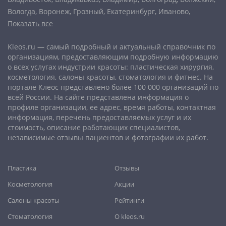
Вологда
,
Воронеж
,
Грозный
,
Екатеринбург
,
Иваново
,
Показать все
Ижевск
,
Иркутск
,
Йошкар-Ола
,
Казань
,
Калининград
,
Калуга
,
Кемерово
,
Киров
,
Комсомольск-на-Амуре
,
Кострома
,
Kleos.ru — самый подробный и актуальный справочник по
Краснодар
,
Красноярск
,
Курган
,
Курск
,
Липецк
,
организациям, предоставляющим подробную информацию
Магнитогорск
,
Махачкала
,
Мурманск
,
Набережные Челны
,
о всех услугах индустрии красоты: пластическая хирургия,
Нальчик
,
Нижневартовск
,
Нижний Новгород
,
Нижний Тагил
,
косметология, салоны красоты, стоматология и фитнес. На
Новокузнецк
,
Новороссийск
,
Новосибирск
,
Новочеркасск
,
портале Клеос представлено более 100 000 организаций по
Норильск
,
Омск
,
Орёл
,
Оренбург
,
Орск
,
Пенза
,
Пермь
,
всей России. На сайте представлена информация о
профиле организации, ее адрес, время работы, контактная
Петрозаводск
,
Петропавловск-Камчатский
,
Псков
,
Ростов-
информация, перечень предоставляемых услуг и их
на-Дону
,
Рыбинск
,
Рязань
,
Самара
,
Саранск
,
Саратов
,
стоимость, описание работающих специалистов,
Севастополь
,
Северодвинск
,
Симферополь
,
Смоленск
,
Сочи
,
независимые отзывы пациентов и фотографии их работ.
Ставрополь
,
Старый Оскол
,
Стерлитамак
,
Сургут
,
Сыктывкар
,
Тамбов
,
Тверь
,
Тольятти
,
Томск
,
Тула
,
Тюмень
,
Пластика
Отзывы
Улан-Удэ
,
Ульяновск
,
Уфа
,
Хабаровск
,
Чебоксары
,
Челябинск
,
Череповец
,
Чита
,
Шахты
,
Южно-Сахалинск
,
Косметология
Акции
Якутск
,
Ярославль
Салоны красоты
Рейтинги
Стоматология
О kleos.ru