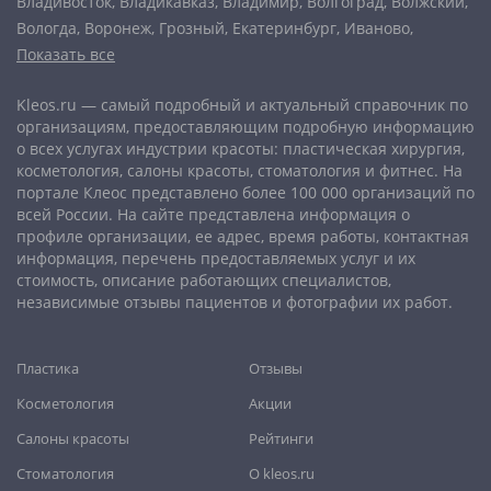
Владивосток
,
Владикавказ
,
Владимир
,
Волгоград
,
Волжский
,
Вологда
,
Воронеж
,
Грозный
,
Екатеринбург
,
Иваново
,
Показать все
Ижевск
,
Иркутск
,
Йошкар-Ола
,
Казань
,
Калининград
,
Калуга
,
Кемерово
,
Киров
,
Комсомольск-на-Амуре
,
Кострома
,
Kleos.ru — самый подробный и актуальный справочник по
Краснодар
,
Красноярск
,
Курган
,
Курск
,
Липецк
,
организациям, предоставляющим подробную информацию
Магнитогорск
,
Махачкала
,
Мурманск
,
Набережные Челны
,
о всех услугах индустрии красоты: пластическая хирургия,
Нальчик
,
Нижневартовск
,
Нижний Новгород
,
Нижний Тагил
,
косметология, салоны красоты, стоматология и фитнес. На
Новокузнецк
,
Новороссийск
,
Новосибирск
,
Новочеркасск
,
портале Клеос представлено более 100 000 организаций по
Норильск
,
Омск
,
Орёл
,
Оренбург
,
Орск
,
Пенза
,
Пермь
,
всей России. На сайте представлена информация о
профиле организации, ее адрес, время работы, контактная
Петрозаводск
,
Петропавловск-Камчатский
,
Псков
,
Ростов-
информация, перечень предоставляемых услуг и их
на-Дону
,
Рыбинск
,
Рязань
,
Самара
,
Саранск
,
Саратов
,
стоимость, описание работающих специалистов,
Севастополь
,
Северодвинск
,
Симферополь
,
Смоленск
,
Сочи
,
независимые отзывы пациентов и фотографии их работ.
Ставрополь
,
Старый Оскол
,
Стерлитамак
,
Сургут
,
Сыктывкар
,
Тамбов
,
Тверь
,
Тольятти
,
Томск
,
Тула
,
Тюмень
,
Пластика
Отзывы
Улан-Удэ
,
Ульяновск
,
Уфа
,
Хабаровск
,
Чебоксары
,
Челябинск
,
Череповец
,
Чита
,
Шахты
,
Южно-Сахалинск
,
Косметология
Акции
Якутск
,
Ярославль
Салоны красоты
Рейтинги
Стоматология
О kleos.ru