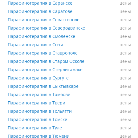
Парафинотерапия в Саранске
Парафинотерапия в Саранске
цены
Парафинотерапия в Саратове
Парафинотерапия в Саратове
цены
Парафинотерапия в Севастополе
Парафинотерапия в Севастополе
цены
Парафинотерапия в Северодвинске
Парафинотерапия в Северодвинске
цены
Парафинотерапия в Смоленске
Парафинотерапия в Смоленске
цены
Парафинотерапия в Сочи
Парафинотерапия в Сочи
цены
Парафинотерапия в Ставрополе
Парафинотерапия в Ставрополе
цены
Парафинотерапия в Старом Осколе
Парафинотерапия в Старом Осколе
цены
Парафинотерапия в Стерлитамаке
Парафинотерапия в Стерлитамаке
цены
Парафинотерапия в Сургуте
Парафинотерапия в Сургуте
цены
Парафинотерапия в Сыктывкаре
Парафинотерапия в Сыктывкаре
цены
Парафинотерапия в Тамбове
Парафинотерапия в Тамбове
цены
Парафинотерапия в Твери
Парафинотерапия в Твери
цены
Парафинотерапия в Тольятти
Парафинотерапия в Тольятти
цены
Парафинотерапия в Томске
Парафинотерапия в Томске
цены
Парафинотерапия в Туле
Парафинотерапия в Туле
цены
Парафинотерапия в Тюмени
Парафинотерапия в Тюмени
цены