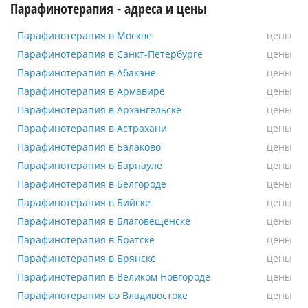
Парафинотерапия - адреса и цены
Парафинотерапия в Москве
Парафинотерапия в Москве
цены
Парафинотерапия в Санкт-Петербурге
Парафинотерапия в Санкт-Петербурге
цены
Парафинотерапия в Абакане
Парафинотерапия в Абакане
цены
Парафинотерапия в Армавире
Парафинотерапия в Армавире
цены
Парафинотерапия в Архангельске
Парафинотерапия в Архангельске
цены
Парафинотерапия в Астрахани
Парафинотерапия в Астрахани
цены
Парафинотерапия в Балаково
Парафинотерапия в Балаково
цены
Парафинотерапия в Барнауле
Парафинотерапия в Барнауле
цены
Парафинотерапия в Белгороде
Парафинотерапия в Белгороде
цены
Парафинотерапия в Бийске
Парафинотерапия в Бийске
цены
Парафинотерапия в Благовещенске
Парафинотерапия в Благовещенске
цены
Парафинотерапия в Братске
Парафинотерапия в Братске
цены
Парафинотерапия в Брянске
Парафинотерапия в Брянске
цены
Парафинотерапия в Великом Новгороде
Парафинотерапия в Великом Новгороде
цены
Парафинотерапия во Владивостоке
Парафинотерапия во Владивостоке
цены