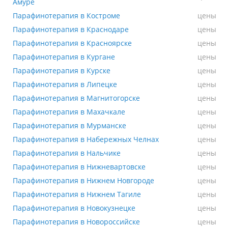
Амуре
Парафинотерапия в Костроме
Парафинотерапия в Костроме
цены
Парафинотерапия в Краснодаре
Парафинотерапия в Краснодаре
цены
Парафинотерапия в Красноярске
Парафинотерапия в Красноярске
цены
Парафинотерапия в Кургане
Парафинотерапия в Кургане
цены
Парафинотерапия в Курске
Парафинотерапия в Курске
цены
Парафинотерапия в Липецке
Парафинотерапия в Липецке
цены
Парафинотерапия в Магнитогорске
Парафинотерапия в Магнитогорске
цены
Парафинотерапия в Махачкале
Парафинотерапия в Махачкале
цены
Парафинотерапия в Мурманске
Парафинотерапия в Мурманске
цены
Парафинотерапия в Набережных Челнах
Парафинотерапия в Набережных Челнах
цены
Парафинотерапия в Нальчике
Парафинотерапия в Нальчике
цены
Парафинотерапия в Нижневартовске
Парафинотерапия в Нижневартовске
цены
Парафинотерапия в Нижнем Новгороде
Парафинотерапия в Нижнем Новгороде
цены
Парафинотерапия в Нижнем Тагиле
Парафинотерапия в Нижнем Тагиле
цены
Парафинотерапия в Новокузнецке
Парафинотерапия в Новокузнецке
цены
Парафинотерапия в Новороссийске
Парафинотерапия в Новороссийске
цены