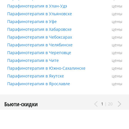
Парафинотерапия в Улан-Удэ
Парафинотерапия в Улан-Удэ
цены
Парафинотерапия в Ульяновске
Парафинотерапия в Ульяновске
цены
Парафинотерапия в Уфе
Парафинотерапия в Уфе
цены
Парафинотерапия в Хабаровске
Парафинотерапия в Хабаровске
цены
Парафинотерапия в Чебоксарах
Парафинотерапия в Чебоксарах
цены
Парафинотерапия в Челябинске
Парафинотерапия в Челябинске
цены
Парафинотерапия в Череповце
Парафинотерапия в Череповце
цены
Парафинотерапия в Чите
Парафинотерапия в Чите
цены
Парафинотерапия в Южно-Сахалинске
Парафинотерапия в Южно-Сахалинске
цены
Парафинотерапия в Якутске
Парафинотерапия в Якутске
цены
Парафинотерапия в Ярославле
Парафинотерапия в Ярославле
цены
Бьюти-скидки
1
|
20