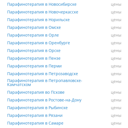
Парафинотерапия в Новосибирске
Парафинотерапия в Новосибирске
цены
Парафинотерапия в Новочеркасске
Парафинотерапия в Новочеркасске
цены
Парафинотерапия в Норильске
Парафинотерапия в Норильске
цены
Парафинотерапия в Омске
Парафинотерапия в Омске
цены
Парафинотерапия в Орле
Парафинотерапия в Орле
цены
Парафинотерапия в Оренбурге
Парафинотерапия в Оренбурге
цены
Парафинотерапия в Орске
Парафинотерапия в Орске
цены
Парафинотерапия в Пензе
Парафинотерапия в Пензе
цены
Парафинотерапия в Перми
Парафинотерапия в Перми
цены
Парафинотерапия в Петрозаводске
Парафинотерапия в Петрозаводске
цены
Парафинотерапия в Петропавловске-
Парафинотерапия в Петропавловске-Камчатском
цены
Камчатском
Парафинотерапия во Пскове
Парафинотерапия во Пскове
цены
Парафинотерапия в Ростове-на-Дону
Парафинотерапия в Ростове-на-Дону
цены
Парафинотерапия в Рыбинске
Парафинотерапия в Рыбинске
цены
Парафинотерапия в Рязани
Парафинотерапия в Рязани
цены
Парафинотерапия в Самаре
Парафинотерапия в Самаре
цены