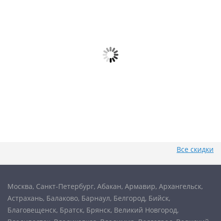
акция действует до 31.08.2026
Паспорт кожи за 4500 ₽ вместо 6000 ₽!
Forever Young
Все скидки
Москва
,
Санкт-Петербург
,
Абакан
,
Армавир
,
Архангельск
,
Астрахань
,
Балаково
,
Барнаул
,
Белгород
,
Бийск
,
Благовещенск
,
Братск
,
Брянск
,
Великий Новгород
,