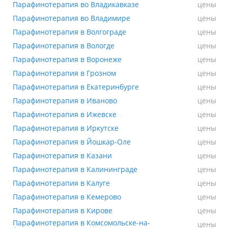
Парафинотерапия во Владикавказе
Парафинотерапия во Владикавказе
цены
Парафинотерапия во Владимире
Парафинотерапия во Владимире
цены
Парафинотерапия в Волгограде
Парафинотерапия в Волгограде
цены
Парафинотерапия в Вологде
Парафинотерапия в Вологде
цены
Парафинотерапия в Воронеже
Парафинотерапия в Воронеже
цены
Парафинотерапия в Грозном
Парафинотерапия в Грозном
цены
Парафинотерапия в Екатеринбурге
Парафинотерапия в Екатеринбурге
цены
Парафинотерапия в Иваново
Парафинотерапия в Иваново
цены
Парафинотерапия в Ижевске
Парафинотерапия в Ижевске
цены
Парафинотерапия в Иркутске
Парафинотерапия в Иркутске
цены
Парафинотерапия в Йошкар-Оле
Парафинотерапия в Йошкар-Оле
цены
Парафинотерапия в Казани
Парафинотерапия в Казани
цены
Парафинотерапия в Калининграде
Парафинотерапия в Калининграде
цены
Парафинотерапия в Калуге
Парафинотерапия в Калуге
цены
Парафинотерапия в Кемерово
Парафинотерапия в Кемерово
цены
Парафинотерапия в Кирове
Парафинотерапия в Кирове
цены
Парафинотерапия в Комсомольске-на-
Парафинотерапия в Комсомольске-на-Амуре
цены